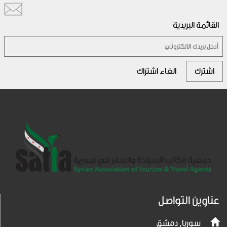
القائمة البريدية
اشترك
الغاء اشتراك
عناوين التواصل
سوريا, دمشق