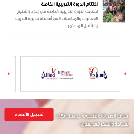
اختتام الدورة التدريبية الخاصة
والأماكن التي يتم ترميمها حفاظا على مكانتها وهويتها.
اختتمت الدورة التدريبية الخاصة في إعداد وتنظيم
الفعاليات والمناسبات التي أقامتها مديرية التدريب
والتأهيل المستمر
تسجيل الأعضاء
يشرفنا انضمامك لعضوية جمعية مكاتب
السياحة والسفر في سوريا..