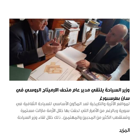
وزير السياحة يلتقي مدير عام متحف الارميتاج الروسي في
سان بطرسبورغ
لمواقع الأثرية والتاريخية تعد المكون الأساسي للسياحة الثقافية في
سورية وبالرغم من الأضرار التي لحقت بها خلال الأزمة مازالت مستمرة
وتستقطب الكثير من المحبين والمهتمين.. ذلك خلال لقاء وزير السياحة
المهندس محمد رامي رضوان مرتيني ومدير عام متحف الارميتاج الروسي
المزيد
في سان بطرسبورغ السيد ميخائيل بيترو فيسكي بحضور السفير السوري
الدكتور رياض حداد، حيث لفت وزير السياحة إلى كيفية تعرض المدن القديمة