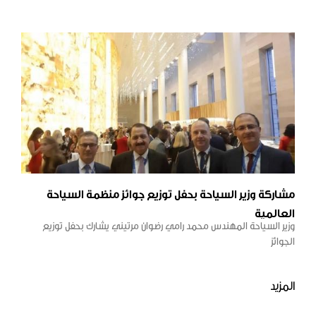
والآثار السورية والمتاحف للتخريب والنهب والاعتداء من قبل المجموعات
المسلحة وتأثر القطاع السياحي بشكل عام في هذه الحرب موضحاً أن
السياحة الثقافية والدينية لم تتوقف وكانت المحور الأساسي خلال فترة
الأزمة مبيناً أن الوزارة وضعت الخطط والبرامج التنفيذية اللازمة لتعافي هذا
القطاع والذي بدأنا نتلمس جزء كبير منه ونحن مستمرون ونتطلع إلى
الغد لأن سورية تستحق بذل كافة الجهود على مختلف الأصعدة للدفاع
والحفاظ على مكانتها، وفي هذا السياق استعرض السيد الوزير مشاريع
الترميم وإعادة التأهيل لكثير من المواقع الأثرية والتاريخية في المحافظات
السورية. وبدوره السيد بيتروفيسكي لفت إلى أهمية المتاحف لاحتضانها
التاريخ والحضارات مبديا كافة الاستعدادات للمشاركة في إعادة ترميم
تدمر(بالميرا الشمال). ومن جانبه أشاد السفير السوري بدور متحف الارميتاج
في المساهمة في ترميم أهم المعالم التاريخية السورية داعياً إلى زيارة
مشاركة وزير السياحة بحفل توزيع جوائز منظمة السياحة
المجموعات السياحية الروسية للمناطق الأثرية المنكوبة ورؤية آثار الإرهاب
العالمية
والأماكن التي يتم ترميمها حفاظا على مكانتها وهويتها.
وزير السياحة المهندس محمد رامي رضوان مرتيني يشارك بحفل توزيع
الجوائز
المزيد